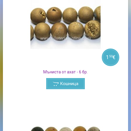
1
€
50
Мъниста от ахат - 6 бр.
Кошница