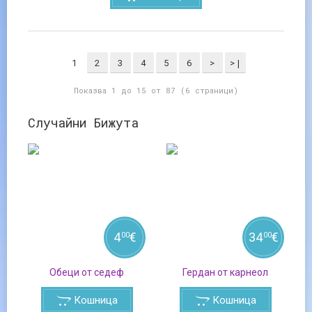
1
2
3
4
5
6
>
>|
Показва 1 до 15 от 87 (6 страници)
Случайни Бижута
4
€
34
€
00
00
Обеци от седеф
Гердан от карнеол
Кошница
Кошница