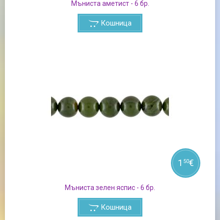
Мъниста аметист - 6 бр.
Кошница
1
€
50
Мъниста зелен яспис - 6 бр.
Кошница