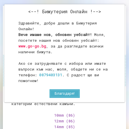
<--! Бижутерия Онлайн !-->
Здравейте, добре дошли в Бижутерия
Онлайн!
Вече имаме нов, обновен уебсайт!
Моля,
посетете нашия нов обновен уебсайт:
www.go-go.bg
, за да разгледате всички
налични бижута.
Ако се затруднявате с избора или имате
Начало
Мъниста
въпроси към нас, моля, обадете ни се на
Мъниста
телефон:
0879403131
. С радост ще ви
помогнем!
Благодаря!
Бижутерия онлайн предлага
мъниста
от всички
категории естествени камъни.
10mm
(86)
12mm
(86)
14mm
(85)