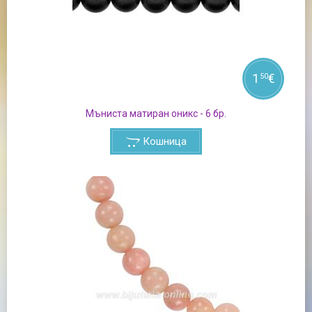
1
€
50
Мъниста матиран оникс - 6 бр.
Кошница