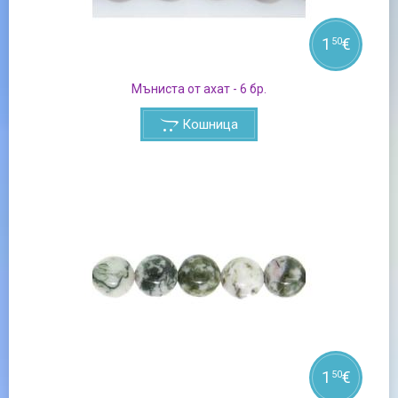
1
€
50
Мъниста от ахат - 6 бр.
Кошница
1
€
50