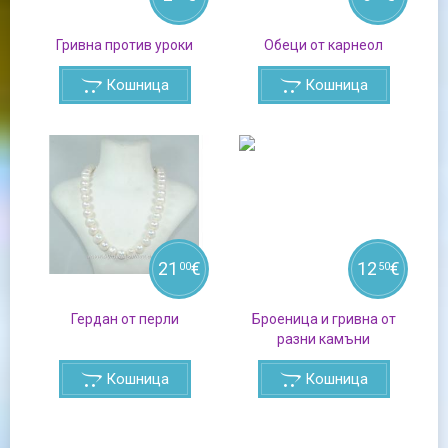
Гривна против уроки
Обеци от карнеол
Кошница
Кошница
21
€
12
€
00
50
Гердан от перли
Броеница и гривна от
разни камъни
Кошница
Кошница