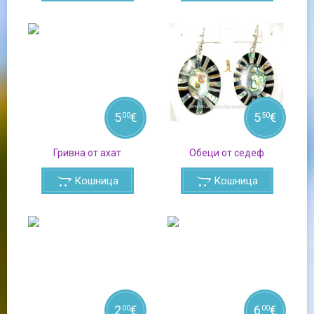
5
€
5
€
00
50
Гривна от ахат
Обеци от седеф
Кошница
Кошница
2
€
6
€
00
00