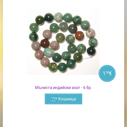
1
€
50
Мъниста индийски ахат - 6 бр.
Кошница