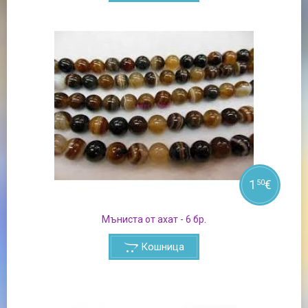
1
€
50
Мъниста от ахат - 6 бр.
Кошница