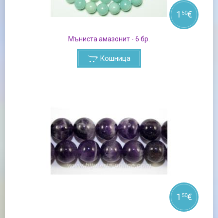
1
€
50
Мъниста амазонит - 6 бр.
Кошница
1
€
50