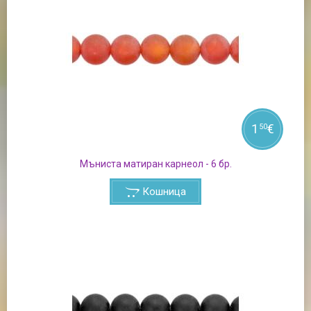
1
€
50
Мъниста матиран карнеол - 6 бр.
Кошница