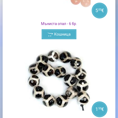
5
€
00
Мъниста опал - 6 бр.
Кошница
1
€
50