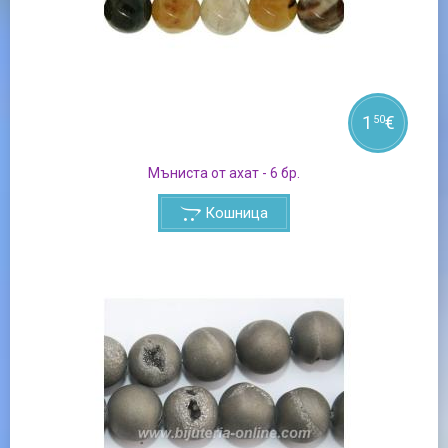
1
€
50
Мъниста от ахат - 6 бр.
Кошница